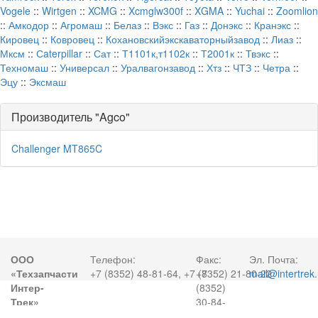
Vogele
::
Wirtgen
::
XCMG
::
Xcmglw300f
::
XGMA
::
Yuchai
::
Zoomlion
::
Амкодор
::
Агромаш
::
Белаз
::
Вэкс
::
Газ
::
Донэкс
::
Кранэкс
::
Кировец
::
Ковровец
::
Кохановскийэкскаваторныйзавод
::
Лиаз
::
Мксм
::
Сaterpillar
::
Сат
::
Т1101к,т1102к
::
Т2001к
::
Твэкс
::
Техномаш
::
Универсал
::
Уралвагонзавод
::
Хтз
::
ЧТЗ
::
Четра
::
Эцу
::
Эксмаш
Производитель "Agco"
Challenger MT865C
ООО
Телефон:
Факс:
Эл. Почта:
«Техзапчасти
+7 (8352) 48-81-64, +7 (8352) 21-80-22
+7
mail@intertrek.
Интер-
(8352)
Трек»
30-84-
50