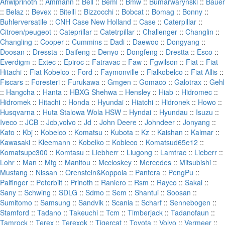
Ahwiprinoth
::
Ammann
::
Bell
::
Beml
::
Bmw
::
Bumarwarynski
::
Bauer
::
Belaz
::
Bevex
::
Bitelli
::
Bizzocchi
::
Bobcat
::
Bomag
::
Bonny
::
Buhlerversatile
::
CNH Case New Holland
::
Case
::
Caterpillar
::
Citroen/peugeot
::
Cateprillar
::
Catetrpillar
::
Challenger
::
Changlin
::
Changling
::
Cooper
::
Cummins
::
Dadi
::
Daewoo
::
Dongyang
::
Doosan
::
Dressta
::
Daifeng
::
Denyo
::
Dongfeng
::
Drestta
::
Esco
::
Everdigm
::
Extec
::
Epiroc
::
Fatravac
::
Faw
::
Fgwilson
::
Fiat
::
Fiat
Hitachi
::
Fiat Kobelco
::
Ford
::
Faymonville
::
Fialkobelco
::
Fiat Allis
::
Fiscars
::
Foresteri
::
Furukawa
::
Gmgen
::
Gomaco
::
Galotrax
::
Gehl
::
Hangcha
::
Hanta
::
HBXG Shehwa
::
Hensley
::
Hiab
::
Hidromec
::
Hidromek
::
Hitachi
::
Honda
::
Hyundai
::
Hiatchi
::
Hidronek
::
Howo
::
Husqvarna
::
Huta Stalowa Wola HSW
::
Hyndai
::
Hyundau
::
Isuzu
::
Iveco
::
JCB
::
Jcb,volvo
::
Jd
::
John Deere
::
Johndeer
::
Jonyang
::
Kato
::
Kbj
::
Kobelco
::
Komatsu
::
Kubota
::
Kz
::
Kaishan
::
Kalmar
::
Kawasaki
::
Kleemann
::
Kobelko
::
Kobleco
::
Komatsud65e12
::
Komatsupc300
::
Komtasu
::
Liebherr
::
Liugong
::
Lamtrac
::
Lieberr
::
Lohr
::
Man
::
Mtg
::
Manitou
::
Mccloskey
::
Mercedes
::
Mitsubishi
::
Mustang
::
Nissan
::
Orenstein&Koppola
::
Pantera
::
PengPu
::
Palfinger
::
Peterbilt
::
Prinoth
::
Raniero
::
Rsm
::
Rayco
::
Sakai
::
Sany
::
Schwing
::
SDLG
::
Sdmo
::
Sem
::
Shantui
::
Soosan
::
Sumitomo
::
Samsung
::
Sandvik
::
Scania
::
Scharf
::
Sennebogen
::
Stamford
::
Tadano
::
Takeuchi
::
Tcm
::
Timberjack
::
Tadanofaun
::
Tamrock
::
Terex
::
Terexok
::
Tigercat
::
Toyota
::
Volvo
::
Vermeer
::