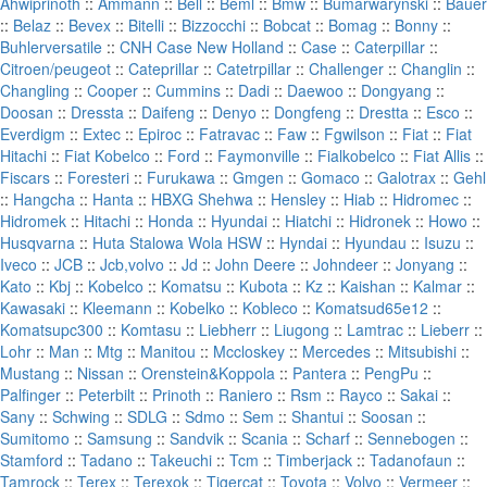
Ahwiprinoth
::
Ammann
::
Bell
::
Beml
::
Bmw
::
Bumarwarynski
::
Bauer
::
Belaz
::
Bevex
::
Bitelli
::
Bizzocchi
::
Bobcat
::
Bomag
::
Bonny
::
Buhlerversatile
::
CNH Case New Holland
::
Case
::
Caterpillar
::
Citroen/peugeot
::
Cateprillar
::
Catetrpillar
::
Challenger
::
Changlin
::
Changling
::
Cooper
::
Cummins
::
Dadi
::
Daewoo
::
Dongyang
::
Doosan
::
Dressta
::
Daifeng
::
Denyo
::
Dongfeng
::
Drestta
::
Esco
::
Everdigm
::
Extec
::
Epiroc
::
Fatravac
::
Faw
::
Fgwilson
::
Fiat
::
Fiat
Hitachi
::
Fiat Kobelco
::
Ford
::
Faymonville
::
Fialkobelco
::
Fiat Allis
::
Fiscars
::
Foresteri
::
Furukawa
::
Gmgen
::
Gomaco
::
Galotrax
::
Gehl
::
Hangcha
::
Hanta
::
HBXG Shehwa
::
Hensley
::
Hiab
::
Hidromec
::
Hidromek
::
Hitachi
::
Honda
::
Hyundai
::
Hiatchi
::
Hidronek
::
Howo
::
Husqvarna
::
Huta Stalowa Wola HSW
::
Hyndai
::
Hyundau
::
Isuzu
::
Iveco
::
JCB
::
Jcb,volvo
::
Jd
::
John Deere
::
Johndeer
::
Jonyang
::
Kato
::
Kbj
::
Kobelco
::
Komatsu
::
Kubota
::
Kz
::
Kaishan
::
Kalmar
::
Kawasaki
::
Kleemann
::
Kobelko
::
Kobleco
::
Komatsud65e12
::
Komatsupc300
::
Komtasu
::
Liebherr
::
Liugong
::
Lamtrac
::
Lieberr
::
Lohr
::
Man
::
Mtg
::
Manitou
::
Mccloskey
::
Mercedes
::
Mitsubishi
::
Mustang
::
Nissan
::
Orenstein&Koppola
::
Pantera
::
PengPu
::
Palfinger
::
Peterbilt
::
Prinoth
::
Raniero
::
Rsm
::
Rayco
::
Sakai
::
Sany
::
Schwing
::
SDLG
::
Sdmo
::
Sem
::
Shantui
::
Soosan
::
Sumitomo
::
Samsung
::
Sandvik
::
Scania
::
Scharf
::
Sennebogen
::
Stamford
::
Tadano
::
Takeuchi
::
Tcm
::
Timberjack
::
Tadanofaun
::
Tamrock
::
Terex
::
Terexok
::
Tigercat
::
Toyota
::
Volvo
::
Vermeer
::