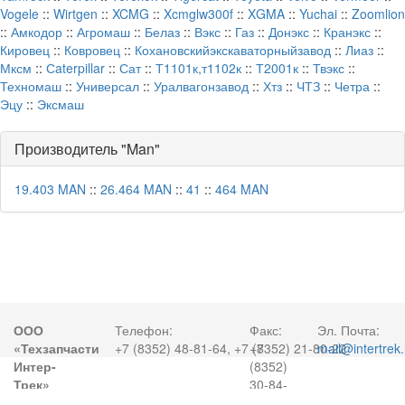
Vogele
::
Wirtgen
::
XCMG
::
Xcmglw300f
::
XGMA
::
Yuchai
::
Zoomlion
::
Амкодор
::
Агромаш
::
Белаз
::
Вэкс
::
Газ
::
Донэкс
::
Кранэкс
::
Кировец
::
Ковровец
::
Кохановскийэкскаваторныйзавод
::
Лиаз
::
Мксм
::
Сaterpillar
::
Сат
::
Т1101к,т1102к
::
Т2001к
::
Твэкс
::
Техномаш
::
Универсал
::
Уралвагонзавод
::
Хтз
::
ЧТЗ
::
Четра
::
Эцу
::
Эксмаш
Производитель "Man"
19.403 MAN
::
26.464 MAN
::
41
::
464 MAN
ООО
Телефон:
Факс:
Эл. Почта:
«Техзапчасти
+7 (8352) 48-81-64, +7 (8352) 21-80-22
+7
mail@intertrek.
Интер-
(8352)
Трек»
30-84-
50