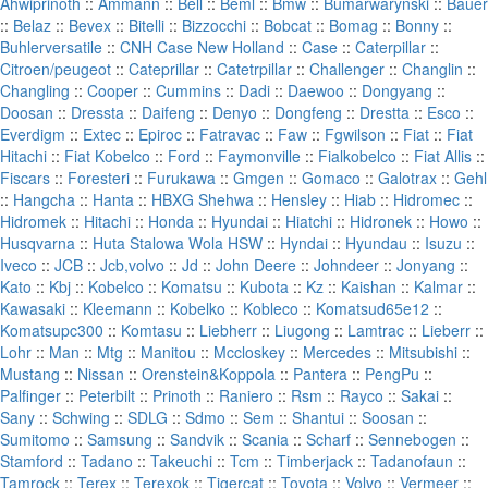
Ahwiprinoth
::
Ammann
::
Bell
::
Beml
::
Bmw
::
Bumarwarynski
::
Bauer
::
Belaz
::
Bevex
::
Bitelli
::
Bizzocchi
::
Bobcat
::
Bomag
::
Bonny
::
Buhlerversatile
::
CNH Case New Holland
::
Case
::
Caterpillar
::
Citroen/peugeot
::
Cateprillar
::
Catetrpillar
::
Challenger
::
Changlin
::
Changling
::
Cooper
::
Cummins
::
Dadi
::
Daewoo
::
Dongyang
::
Doosan
::
Dressta
::
Daifeng
::
Denyo
::
Dongfeng
::
Drestta
::
Esco
::
Everdigm
::
Extec
::
Epiroc
::
Fatravac
::
Faw
::
Fgwilson
::
Fiat
::
Fiat
Hitachi
::
Fiat Kobelco
::
Ford
::
Faymonville
::
Fialkobelco
::
Fiat Allis
::
Fiscars
::
Foresteri
::
Furukawa
::
Gmgen
::
Gomaco
::
Galotrax
::
Gehl
::
Hangcha
::
Hanta
::
HBXG Shehwa
::
Hensley
::
Hiab
::
Hidromec
::
Hidromek
::
Hitachi
::
Honda
::
Hyundai
::
Hiatchi
::
Hidronek
::
Howo
::
Husqvarna
::
Huta Stalowa Wola HSW
::
Hyndai
::
Hyundau
::
Isuzu
::
Iveco
::
JCB
::
Jcb,volvo
::
Jd
::
John Deere
::
Johndeer
::
Jonyang
::
Kato
::
Kbj
::
Kobelco
::
Komatsu
::
Kubota
::
Kz
::
Kaishan
::
Kalmar
::
Kawasaki
::
Kleemann
::
Kobelko
::
Kobleco
::
Komatsud65e12
::
Komatsupc300
::
Komtasu
::
Liebherr
::
Liugong
::
Lamtrac
::
Lieberr
::
Lohr
::
Man
::
Mtg
::
Manitou
::
Mccloskey
::
Mercedes
::
Mitsubishi
::
Mustang
::
Nissan
::
Orenstein&Koppola
::
Pantera
::
PengPu
::
Palfinger
::
Peterbilt
::
Prinoth
::
Raniero
::
Rsm
::
Rayco
::
Sakai
::
Sany
::
Schwing
::
SDLG
::
Sdmo
::
Sem
::
Shantui
::
Soosan
::
Sumitomo
::
Samsung
::
Sandvik
::
Scania
::
Scharf
::
Sennebogen
::
Stamford
::
Tadano
::
Takeuchi
::
Tcm
::
Timberjack
::
Tadanofaun
::
Tamrock
::
Terex
::
Terexok
::
Tigercat
::
Toyota
::
Volvo
::
Vermeer
::